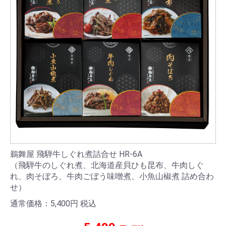
鵜舞屋 飛騨牛しぐれ煮詰合せ HR-6A
（飛騨牛のしぐれ煮、北海道産貝ひも昆布、牛肉しぐ
れ、肉そぼろ、牛肉ごぼう味噌煮、小魚山椒煮 詰め合わ
せ）
通常価格：5,400
円
税込