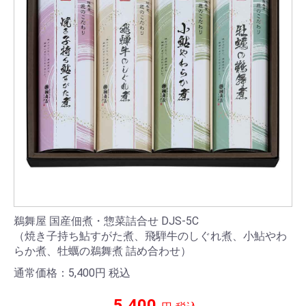
鵜舞屋 国産佃煮・惣菜詰合せ DJS-5C
（焼き子持ち鮎すがた煮、飛騨牛のしぐれ煮、小鮎やわ
らか煮、牡蠣の鵜舞煮 詰め合わせ）
通常価格：5,400
円
税込
5,400