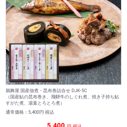
鵜舞屋 国産佃煮・昆布巻詰合せ DJK-5C
（国産鮎の昆布巻き、飛騨牛のしぐれ煮、焼き子持ち鮎
すがた煮、湯葉とろとろ煮）
通常価格：5,400
円
税込
5,400
円
税込