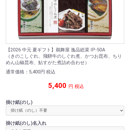
【2026 中元 夏ギフト】鵜舞屋 逸品総菜 IP-50A
（きのこしぐれ、飛騨牛のしぐれ煮、かつお昆布、ちり
めん山椒昆布、鮎すがた煮詰め合わせ）
通常価格：5,400
円
税込
5,400
円
税込
掛け紙(のし)
お買い物を続ける
カートへ進む
掛け紙(のし)名入れ