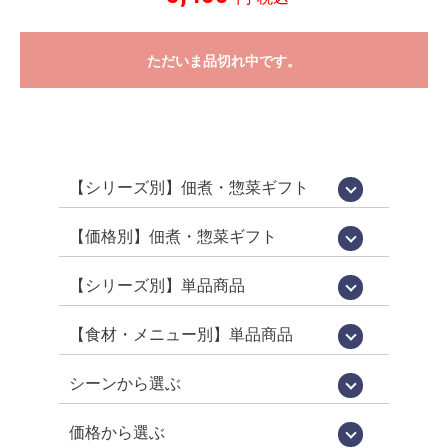
ただいま品切れ中です。
【シリーズ別】佃煮・惣菜ギフト
国産佃煮・惣菜詰め合わせ[百貨店限定販
鵜舞屋昆布巻詰合せ[鵜舞屋のロングセラ
佃煮 味三昧[食べきりサイズの佃煮詰め
老舗の味物語[岐阜の美味いもの詰め合わ
高級佃煮ギフト
佃煮・肉惣菜詰め合わせ
信長の郷[岐阜土産・武将パッケージ]
鮎昆布巻詰合せ
鮎一夜干し詰合せ
逸品惣菜
国産煮豚・煮鶏詰合せ
[明宝ハム×鵜舞屋]詰め合わせ
そうめん・佃煮詰め合わせ
カジュアルギフト「味あわせ」
岐阜土産
売品]
ー]
合わせ]
せ]
【価格別】佃煮・惣菜ギフト
【佃煮 惣菜 ギフト】10000円～[送料無
【プチギフト】～2000円
【佃煮 惣菜 ギフト】～3000円
【佃煮 惣菜 ギフト】～3979円
【佃煮 惣菜 ギフト】3980円～
【佃煮 惣菜 ギフト】5000円～
【佃煮 惣菜 ギフト】7000円～
料]
【シリーズ別】単品商品
WareesHalal認証取得品[ハラルキッチン
うるか・鮎一夜干しなど[老舗の鮎]
百貨店限定販売[国産シリーズ]
定番竿箱シリーズ
鵜舞屋伝統の味[老舗の惣菜]
箱入り単品惣菜
定番の佃煮[うまい屋のおつまみ]
食べきりおつまみ[うまつま]
佃煮屋の「煮豚」「煮鶏」[SDGs]
高校生が開発しました[産学連携商品]
ヤマタカ醤油[月星]使用シリーズ
鮎昆布巻詰合せ
【夏季限定】スウィーツ
舞]
【食材・メニュー別】単品商品
昆布巻き（鮎・にしん・さけ・子持ちあ
珍味（鮎うるか・一夜干し・ふりかけ）
鮎（すがた煮・吟醸煮など）
小鮎やわらか煮・小鮎甘露煮
飛騨牛・牛肉
煮豚・煮鶏
佃煮
貝類（帆立・牡蠣）
炊き込みご飯の素
ハラール認証取得品
菓子・スイーツ
ゆ）
シーンから選ぶ
お中元・お歳暮
お祝い・お返し
仏事
お取り寄せグルメ
お手土産（カジュアルギフト）
おつまみ
価格から選ぶ