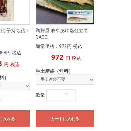
鮎 子持ち鮎 2
鵜舞屋 岐阜あゆ塩仕立て
GACO
通常価格：972
円
税込
58
円
税込
972
円
税込
8
円
税込
手土産袋（無料）
料）
数量
に入れる
カートに入れる