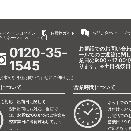
マイページログイン
お買物ガイド
お問い合わせ
プ
タミネーションについて
0120-35-
お電話でのお問い合
ールでのご返答に関
業日の9:00～17:0
1545
ります。※土日祝祭日
お求めや各種お問い合わせにご利用くだ
送について
営業時間について
にも対応！出荷日に関して
ネットでの
翌日出荷にも対応。当店で
け付け
てお
は、
お昼12:00までのご注文を
お電話での
翌営業日に出荷対応
しており
営業日「9:0
ます。
対応となり