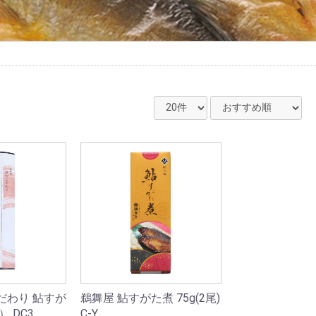
だわり 鮎すが
鵜舞屋 鮎すがた煮 75g(2尾)
） DC3
C-Y