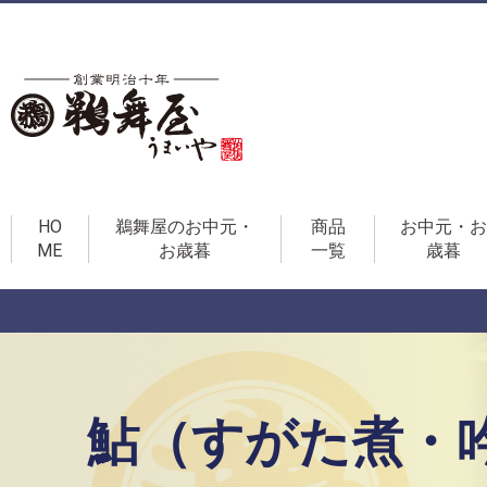
HO
鵜舞屋のお中元・
商品
お中元・お
ME
お歳暮
一覧
歳暮
鮎（すがた煮・