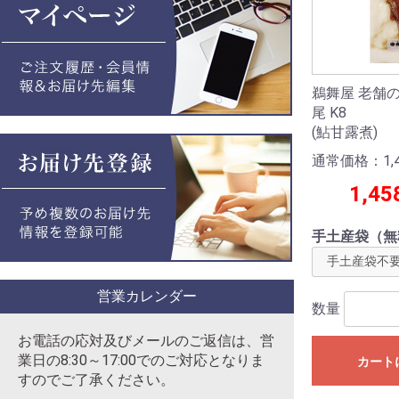
鵜舞屋 老舗の
尾 K8
(鮎甘露煮)
通常価格：1,4
1,45
手土産袋（無
営業カレンダー
数量
お電話の応対及びメールのご返信は、営
業日の8:30～17:00でのご対応となりま
カート
すのでご了承ください。