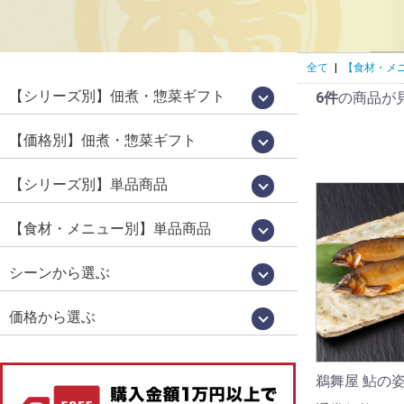
全て
|
【食材・メ
【シリーズ別】佃煮・惣菜ギフト
6件
の商品が
国産佃煮・惣菜詰め合わせ[百貨店限定販
鵜舞屋昆布巻詰合せ[鵜舞屋のロングセラ
佃煮 味三昧[食べきりサイズの佃煮詰め
老舗の味物語[岐阜の美味いもの詰め合わ
高級佃煮ギフト
佃煮・肉惣菜詰め合わせ
信長の郷[岐阜土産・武将パッケージ]
鮎昆布巻詰合せ
鮎一夜干し詰合せ
逸品惣菜
国産煮豚・煮鶏詰合せ
[明宝ハム×鵜舞屋]詰め合わせ
そうめん・佃煮詰め合わせ
カジュアルギフト「味あわせ」
岐阜土産
売品]
ー]
合わせ]
せ]
【価格別】佃煮・惣菜ギフト
【佃煮 惣菜 ギフト】10000円～[送料無
【プチギフト】～2000円
【佃煮 惣菜 ギフト】～3000円
【佃煮 惣菜 ギフト】～3979円
【佃煮 惣菜 ギフト】3980円～
【佃煮 惣菜 ギフト】5000円～
【佃煮 惣菜 ギフト】7000円～
料]
【シリーズ別】単品商品
WareesHalal認証取得品[ハラルキッチン
うるか・鮎一夜干しなど[老舗の鮎]
百貨店限定販売[国産シリーズ]
定番竿箱シリーズ
鵜舞屋伝統の味[老舗の惣菜]
箱入り単品惣菜
定番の佃煮[うまい屋のおつまみ]
食べきりおつまみ[うまつま]
佃煮屋の「煮豚」「煮鶏」[SDGs]
高校生が開発しました[産学連携商品]
ヤマタカ醤油[月星]使用シリーズ
鮎昆布巻詰合せ
【夏季限定】スウィーツ
舞]
【食材・メニュー別】単品商品
昆布巻き（鮎・にしん・さけ・子持ちあ
珍味（鮎うるか・一夜干し・ふりかけ）
鮎（すがた煮・吟醸煮など）
小鮎やわらか煮・小鮎甘露煮
飛騨牛・牛肉
煮豚・煮鶏
佃煮
貝類（帆立・牡蠣）
炊き込みご飯の素
ハラール認証取得品
菓子・スイーツ
ゆ）
シーンから選ぶ
お中元・お歳暮
お祝い・お返し
仏事
お取り寄せグルメ
お手土産（カジュアルギフト）
おつまみ
価格から選ぶ
1,000円未満
1,000円～
2,000円～
3,000円～
4,000円～
5,000円以上
鵜舞屋 鮎の姿煮