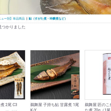
ニュー別】単品商品
|
鮎（すがた煮・吟醸煮など）
見つかりました
 2尾 C3
鵜舞屋 子持ち鮎 甘露煮 1尾
鵜舞屋 匠のこ
K-Y
た煮 70g（1尾