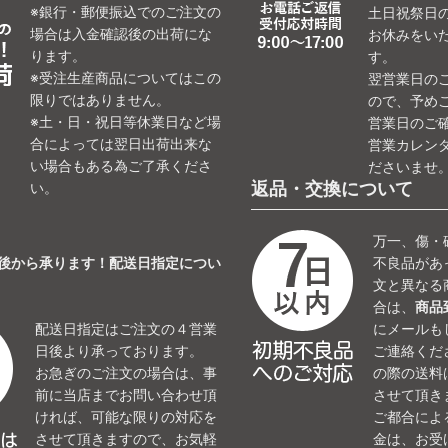
※銀行・郵便振込でのご注文の
土日祝祭日
場合は入金確認後の出荷にな
お休みをい
ります。
す。
※受注生産商品についてはこの
翌営業日の
限りではありません。
ので、予め
※土・日・祝日等休業日など場
営業日のご
合によっては翌日出荷出来な
営業カレン
い場合もある為ご了承くださ
ださいませ
返品・交換について
い。
万一、傷・
日後から承ります！配送日指定につい
不良品があ
文と異なる
合は、
商品
配送日指定はご注文の４営業
にメールも
日後より承っております。
ご連絡くだ
お急ぎのご注文の場合は、事
の際の送料
前に当店までお問い合わせ頂
させて頂き
ければ、可能な限りの対応を
ご都合によ
させて頂きますので、お気軽
金は、お受