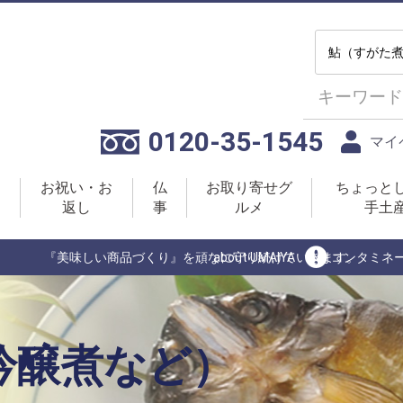
0120-35-1545
マイ
お祝い・お
仏
お取り寄せグ
ちょっと
返し
事
ルメ
手土
『美味しい商品づくり』を頑なに守り続けていきます。
about UMAIYA
コンタミネ
吟醸煮など）