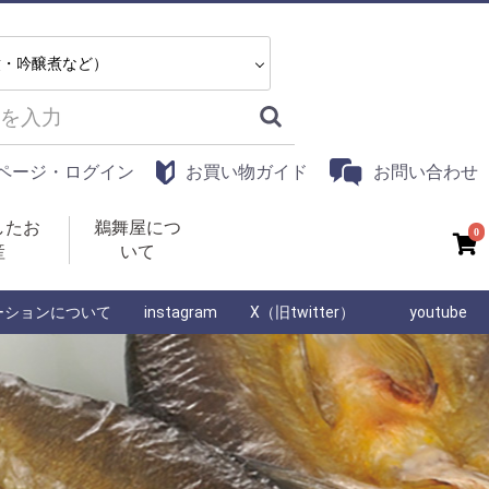
ページ・ログイン
お買い物ガイド
お問い合わせ
したお
鵜舞屋につ
0
産
いて
ーションについて
instagram
X（旧twitter）
youtube