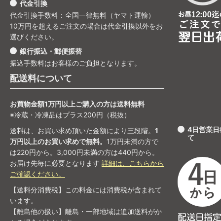
代金引換
代金引換手数料：全国一律無料（ヤマト運輸）
10万円を超えるご注文の場合は代金引換以外をお
選びください。
銀行振込・郵便振替
振込手数料はお客様のご負担となります。
配送料について
お買物金額1万円以上ご購入の方は送料無料
※冷蔵・冷凍品はプラス200円（税抜）
4日営業
送料は、お買い求め頂いた金額により三段階。
1
て
万円以上のお買い求めで無料。
1万円未満の方で
は220円から。3,000円未満の方は440円から。
お届け先毎に必要となります
詳細は、こちらから
ご確認ください。
【送料分消費税】この料金には消費税が含まれて
います。
【離島他の扱い】離島・一部地域は追加送料がか