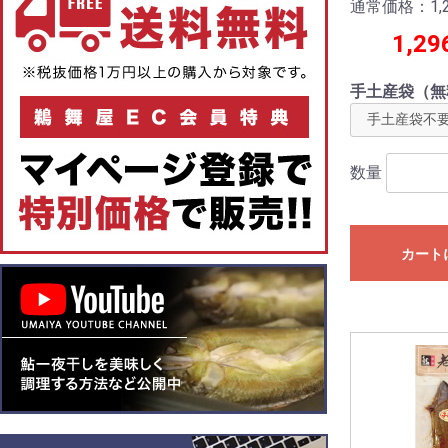
通常価格：1,2
1,29
手土産袋（無
数量
カート