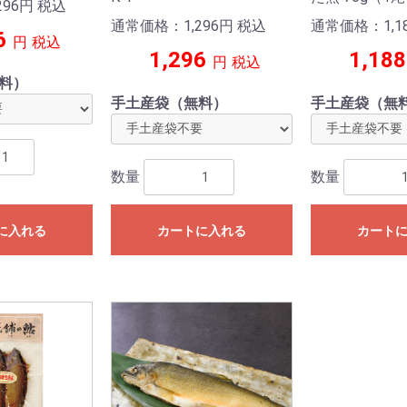
96
円
税込
通常価格：1,296
円
税込
通常価格：1,1
6
円
税込
1,296
1,188
円
税込
料）
手土産袋（無料）
手土産袋（無
数量
数量
に入れる
カートに入れる
カート