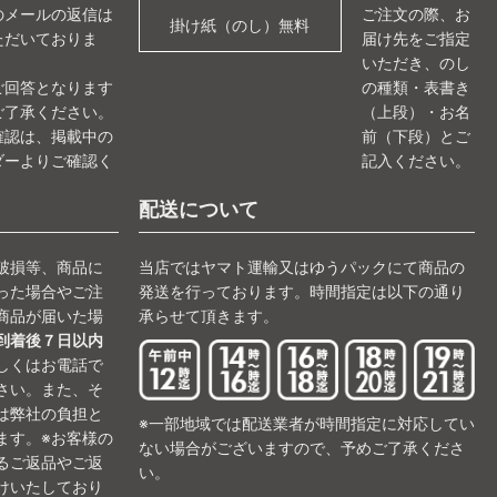
のメールの返信は
ご注文の際、お
掛け紙（のし）無料
ただいておりま
届け先をご指定
いただき、のし
ご回答となります
の種類・表書き
ご了承ください。
（上段）・お名
確認は、掲載中の
前（下段）とご
ダーよりご確認く
記入ください。
。
配送について
破損等、商品に
当店ではヤマト運輸又はゆうパックにて商品の
った場合やご注
発送を行っております。時間指定は以下の通り
商品が届いた場
承らせて頂きます。
到着後７日以内
しくはお電話で
さい。また、そ
は弊社の負担と
※一部地域では配送業者が時間指定に対応してい
ます。※お客様の
ない場合がございますので、予めご了承くださ
るご返品やご返
い。
けいたしており