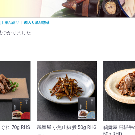
別】単品商品
|
箱入り単品惣菜
見つかりました
鵜舞屋 飛騨牛
れ 70g RHS
鵜舞屋 小魚山椒煮 50g RHG
50g RHD