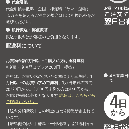
代金引換
代金引換手数料：全国一律無料（ヤマト運輸）
10万円を超えるご注文の場合は代金引換以外をお
選びください。
銀行振込・郵便振替
振込手数料はお客様のご負担となります。
配送料について
お買物金額1万円以上ご購入の方は送料無料
※冷蔵・冷凍品はプラス200円（税抜）
4日営業
送料は、お買い求め頂いた金額により三段階。
1
て
万円以上のお買い求めで無料。
1万円未満の方で
は220円から。3,000円未満の方は440円から。
お届け先毎に必要となります
詳細は、こちらから
ご確認ください。
【送料分消費税】この料金には消費税が含まれて
います。
【離島他の扱い】離島・一部地域は追加送料がか