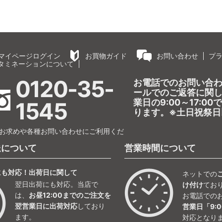
マイページログイン
お買物ガイド
お問い合わせ
プ
タミネーションについて
0120-35-
お電話でのお問い合
ールでのご返答に関
業日の9:00～17:0
1545
ります。※土日祝祭日
お求めや各種お問い合わせにご利用くだ
送について
営業時間について
にも対応！出荷日に関して
ネットでの
翌日出荷にも対応。当店で
け付け
てお
は、
お昼12:00までのご注文を
お電話での
翌営業日に出荷対応
しており
営業日「9:0
ます。
対応となり