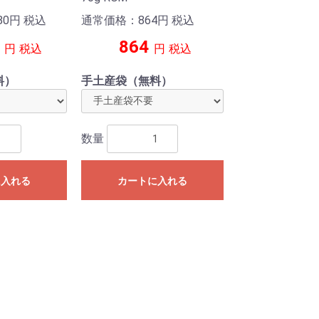
80
円
税込
通常価格：864
円
税込
864
円
税込
円
税込
料）
手土産袋（無料）
数量
に入れる
カートに入れる