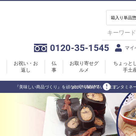
0120-35-1545
マイ
お祝い・お
仏
お取り寄せグ
ちょっと
返し
事
ルメ
手土
『美味しい商品づくり』を頑なに守り続けていきます。
about UMAIYA
コンタミネ