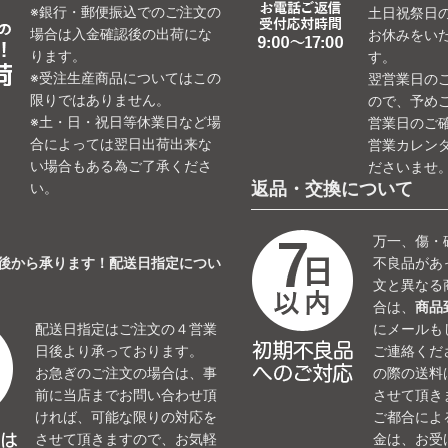
※銀行・郵便振込でのご注文の
土日祝祭日
場合は入金確認後の出荷にな
お休みをい
ります。
す。
※受注生産商品についてはこの
翌営業日の
限りではありません。
ので、予め
※土・日・祝日等休業日など場
営業日のご
合によっては翌日出荷出来な
営業カレン
い場合もある為ご了承くださ
ださいませ
返品・交換について
い。
万一、傷・
日後から承ります！配送日指定につい
不良品があ
文と異なる
合は、
商品
配送日指定はご注文の４営業
にメールも
日後より承っております。
ご連絡くだ
お急ぎのご注文の場合は、事
の際の送料
前に当店までお問い合わせ頂
させて頂き
ければ、可能な限りの対応を
ご都合によ
させて頂きますので、お気軽
金は、お受