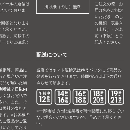
のメールの返信は
ご注文の際、お
掛け紙（のし）無料
ただいておりま
届け先をご指定
いただき、のし
ご回答となります
の種類・表書き
ご了承ください。
（上段）・お名
確認は、掲載中の
前（下段）とご
ダーよりご確認く
記入ください。
。
配送について
破損等、商品に
当店ではヤマト運輸又はゆうパックにて商品の
った場合やご注
発送を行っております。時間指定は以下の通り
商品が届いた場
承らせて頂きます。
到着後７日以内
しくはお電話で
さい。また、そ
は弊社の負担と
※一部地域では配送業者が時間指定に対応してい
ます。※お客様の
ない場合がございますので、予めご了承くださ
るご返品やご返
い。
けいたしており