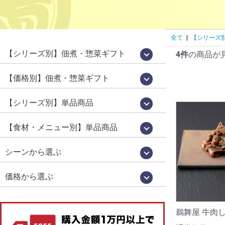
全て
|
【シリーズ
【シリーズ別】佃煮・惣菜ギフト
4件
の商品が
国産佃煮・惣菜詰め合わせ[百貨店限定販
鵜舞屋昆布巻詰合せ[鵜舞屋のロングセラ
佃煮 味三昧[食べきりサイズの佃煮詰め
老舗の味物語[岐阜の美味いもの詰め合わ
高級佃煮ギフト
佃煮・肉惣菜詰め合わせ
信長の郷[岐阜土産・武将パッケージ]
鮎昆布巻詰合せ
鮎一夜干し詰合せ
逸品惣菜
国産煮豚・煮鶏詰合せ
[明宝ハム×鵜舞屋]詰め合わせ
そうめん・佃煮詰め合わせ
カジュアルギフト「味あわせ」
岐阜土産
売品]
ー]
合わせ]
せ]
【価格別】佃煮・惣菜ギフト
【佃煮 惣菜 ギフト】10000円～[送料無
【プチギフト】～2000円
【佃煮 惣菜 ギフト】～3000円
【佃煮 惣菜 ギフト】～3979円
【佃煮 惣菜 ギフト】3980円～
【佃煮 惣菜 ギフト】5000円～
【佃煮 惣菜 ギフト】7000円～
料]
【シリーズ別】単品商品
WareesHalal認証取得品[ハラルキッチン
うるか・鮎一夜干しなど[老舗の鮎]
百貨店限定販売[国産シリーズ]
定番竿箱シリーズ
鵜舞屋伝統の味[老舗の惣菜]
箱入り単品惣菜
定番の佃煮[うまい屋のおつまみ]
食べきりおつまみ[うまつま]
佃煮屋の「煮豚」「煮鶏」[SDGs]
高校生が開発しました[産学連携商品]
ヤマタカ醤油[月星]使用シリーズ
鮎昆布巻詰合せ
【夏季限定】スウィーツ
舞]
【食材・メニュー別】単品商品
昆布巻き（鮎・にしん・さけ・子持ちあ
珍味（鮎うるか・一夜干し・ふりかけ）
鮎（すがた煮・吟醸煮など）
小鮎やわらか煮・小鮎甘露煮
飛騨牛・牛肉
煮豚・煮鶏
佃煮
貝類（帆立・牡蠣）
炊き込みご飯の素
ハラール認証取得品
菓子・スイーツ
ゆ）
シーンから選ぶ
お中元・お歳暮
お祝い・お返し
仏事
お取り寄せグルメ
お手土産（カジュアルギフト）
おつまみ
価格から選ぶ
1,000円未満
1,000円～
2,000円～
3,000円～
4,000円～
5,000円以上
鵜舞屋 牛肉しぐ