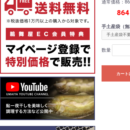
通常価格：86
864
手土産袋（無
数量
カート