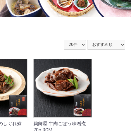
のしぐれ煮
鵜舞屋 牛肉ごぼう味噌煮
70g RGM