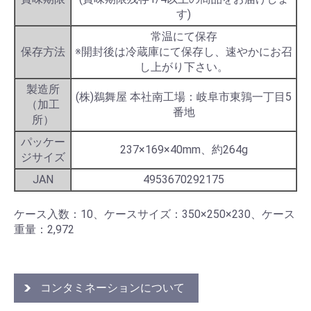
す)
常温にて保存
保存方法
※開封後は冷蔵庫にて保存し、速やかにお召
し上がり下さい。
製造所
(株)鵜舞屋 本社南工場：岐阜市東鶉一丁目5
（加工
番地
所）
パッケー
237×169×40mm、約264g
ジサイズ
JAN
4953670292175
ケース入数：10、ケースサイズ：350×250×230、ケース
重量：2,972
コンタミネーションについて