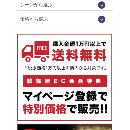
シーンから選ぶ
お中元・お歳暮
お祝い・お返し
仏事
お取り寄せグルメ
お手土産（カジュアルギフト）
おつまみ
価格から選ぶ
1,000円未満
1,000円～
2,000円～
3,000円～
4,000円～
5,000円以上