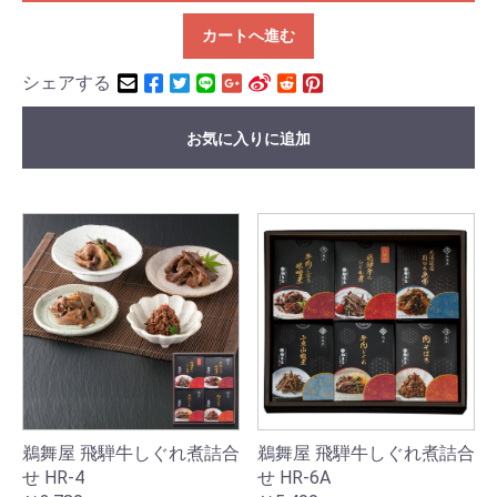
カートへ進む
シェアする
お気に入りに追加
鵜舞屋 飛騨牛しぐれ煮詰合
鵜舞屋 飛騨牛しぐれ煮詰合
せ HR-4
せ HR-6A