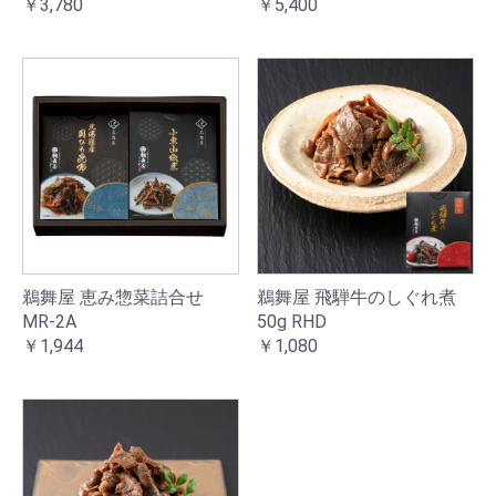
￥3,780
￥5,400
鵜舞屋 飛騨牛のしぐれ煮
鵜舞屋 恵み惣菜詰合せ
50g RHD
MR-2A
￥1,080
￥1,944