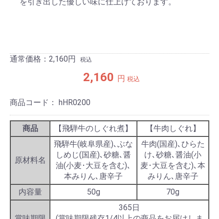
を引き出した優しい味に仕上げております。
通常価格：2,160
円
税込
2,160
円
税込
商品コード：
hHR0200
商品
【飛騨牛のしぐれ煮】
【牛肉しぐれ】
飛騨牛(岐阜県産)､ぶな
牛肉(国産)､ひらた
しめじ(国産)､砂糖､醤
け､砂糖､醤油(小
原材料名
油(小麦･大豆を含む)､
麦･大豆を含む)､本
本みりん､唐辛子
みりん､唐辛子
内容量
50g
70g
365日
賞味期限
(賞味期限残存1/4以上の商品をお届けしま