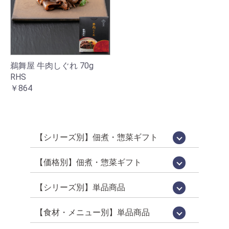
鵜舞屋 牛肉しぐれ 70g
RHS
￥864
【シリーズ別】佃煮・惣菜ギフト
国産佃煮・惣菜詰め合わせ[百貨店限定販
鵜舞屋昆布巻詰合せ[鵜舞屋のロングセラ
佃煮 味三昧[食べきりサイズの佃煮詰め
老舗の味物語[岐阜の美味いもの詰め合わ
高級佃煮ギフト
佃煮・肉惣菜詰め合わせ
信長の郷[岐阜土産・武将パッケージ]
鮎昆布巻詰合せ
鮎一夜干し詰合せ
逸品惣菜
国産煮豚・煮鶏詰合せ
[明宝ハム×鵜舞屋]詰め合わせ
そうめん・佃煮詰め合わせ
カジュアルギフト「味あわせ」
岐阜土産
売品]
ー]
合わせ]
せ]
【価格別】佃煮・惣菜ギフト
【佃煮 惣菜 ギフト】10000円～[送料無
【プチギフト】～2000円
【佃煮 惣菜 ギフト】～3000円
【佃煮 惣菜 ギフト】～3979円
【佃煮 惣菜 ギフト】3980円～
【佃煮 惣菜 ギフト】5000円～
【佃煮 惣菜 ギフト】7000円～
料]
【シリーズ別】単品商品
WareesHalal認証取得品[ハラルキッチン
うるか・鮎一夜干しなど[老舗の鮎]
百貨店限定販売[国産シリーズ]
定番竿箱シリーズ
鵜舞屋伝統の味[老舗の惣菜]
箱入り単品惣菜
定番の佃煮[うまい屋のおつまみ]
食べきりおつまみ[うまつま]
佃煮屋の「煮豚」「煮鶏」[SDGs]
高校生が開発しました[産学連携商品]
ヤマタカ醤油[月星]使用シリーズ
鮎昆布巻詰合せ
【夏季限定】スウィーツ
舞]
【食材・メニュー別】単品商品
昆布巻き（鮎・にしん・さけ・子持ちあ
珍味（鮎うるか・一夜干し・ふりかけ）
鮎（すがた煮・吟醸煮など）
小鮎やわらか煮・小鮎甘露煮
飛騨牛・牛肉
煮豚・煮鶏
佃煮
貝類（帆立・牡蠣）
炊き込みご飯の素
ハラール認証取得品
菓子・スイーツ
ゆ）